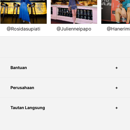
pengiriman.
pengiriman.
pengiriman.
pengiriman.
pengiriman.
Bantuan
Perusahaan
Tautan Langsung