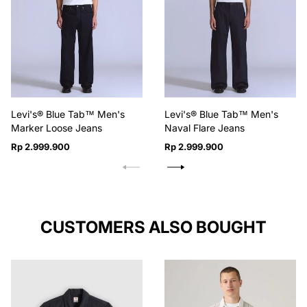
Levi's® Blue Tab™ Men's
Levi's® Blue Tab™ Men's
Marker Loose Jeans
Naval Flare Jeans
Harga
Harga
Rp 2.999.900
Rp 2.999.900
reguler
reguler
CUSTOMERS ALSO BOUGHT