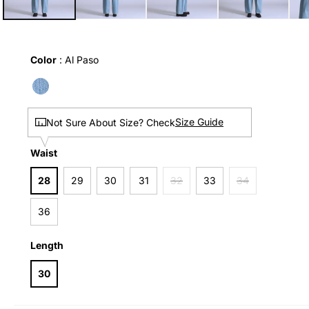
Color
Color
:
Al Paso
Size Guide
Not Sure About Size? Check
Waist
Waist
28
29
30
31
32
33
34
36
Length
Length
30