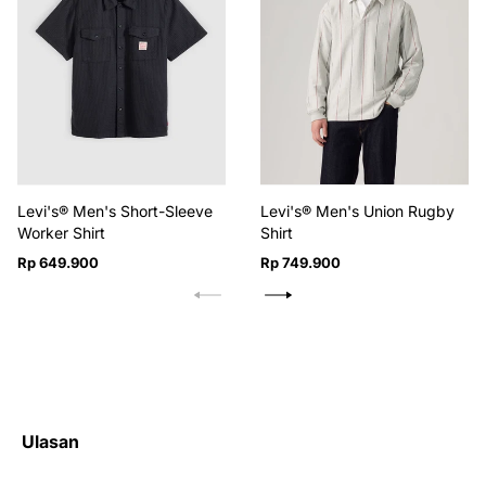
Levi's® Men's Short-Sleeve
Levi's® Men's Union Rugby
Worker Shirt
Shirt
Harga
Harga
Rp 649.900
Rp 749.900
reguler
reguler
Ulasan