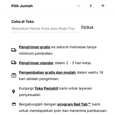
Pilih Jumlah
Kurangi
Tamb
jumlah
jumla
untuk
untuk
Coba di Toko
Levi&#39;s®
Levi&
Periksa
Blue
Blue
Tab™
Tab™
Men&#39;s
Men&
Wide-
Wide-
Pengiriman gratis
ke seluruh Indonesia tanpa
Leg
Leg
minimum pembelian.
Pleat
Pleat
Crop
Crop
Pengiriman standar
dalam 2 - 3 hari kerja.
Jeans
Jeans
Pengembalian gratis dan mudah
dalam waktu 14
hari setelah pengiriman.
Kunjungi
Toko Penjahit
kami untuk layanan
penyesuaian
Bergabunglah dengan
program Red Tab™
kami
untuk mendapatkan poin dan menerima pembaruan.