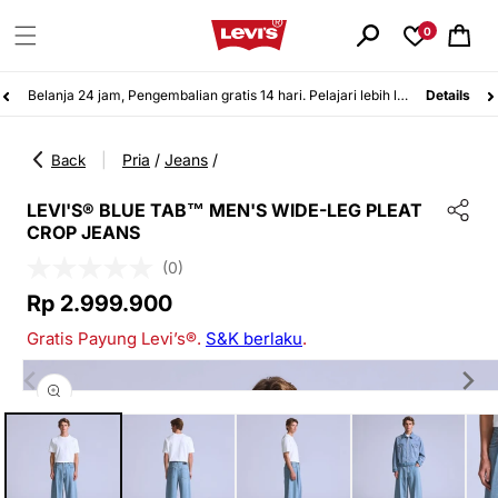
Langsung
ke
0
Keranjang
konten
Belanja 24 jam, Pengembalian gratis 14 hari. Pelajari lebih lanjut!
Details
Pria
/
Jeans
/
|
Back
LEVI'S® BLUE TAB™ MEN'S WIDE-LEG PLEAT
CROP JEANS
(0)
Harga
Rp 2.999.900
reguler
Gratis Payung Levi’s®.
S&K berlaku
.
Langsung
ke
informasi
Buka
produk
media
1
di
modal