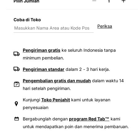
Pilih Jumlah
Kurangi
Tamb
jumlah
jumla
untuk
untuk
Coba di Toko
Levi&#39;s®
Levi&
Periksa
Men&#39;s
Men&
478
478
Baggy
Bagg
Shorts
Short
Pengiriman gratis
ke seluruh Indonesia tanpa
minimum pembelian.
Pengiriman standar
dalam 2 - 3 hari kerja.
Pengembalian gratis dan mudah
dalam waktu 14
hari setelah pengiriman.
Kunjungi
Toko Penjahit
kami untuk layanan
penyesuaian
Bergabunglah dengan
program Red Tab™
kami
untuk mendapatkan poin dan menerima pembaruan.