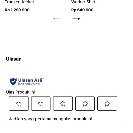
Trucker Jacket
Worker Shirt
Harga
Harga
Rp 1.299.900
Rp 649.900
reguler
reguler
Ulasan
Ulas Produk ini
Pilih
Pilih
Pilih
Pilih
Pilih
Jadilah yang pertama mengulas produk ini
untuk
untuk
untuk
untuk
untuk
menilai
menilai
menilai
menilai
menilai