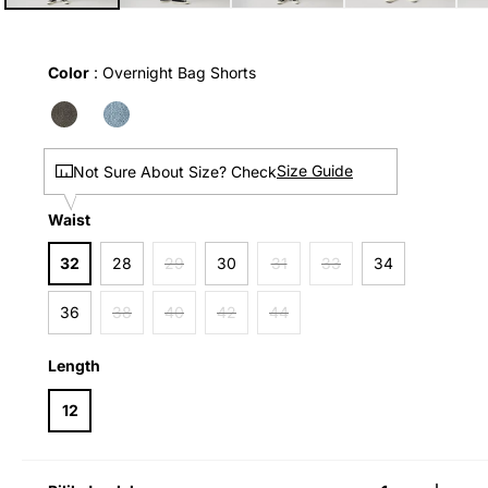
Color
Color
:
Overnight Bag Shorts
Size Guide
Not Sure About Size? Check
Waist
Waist
32
28
29
30
31
33
34
36
38
40
42
44
Length
Length
12