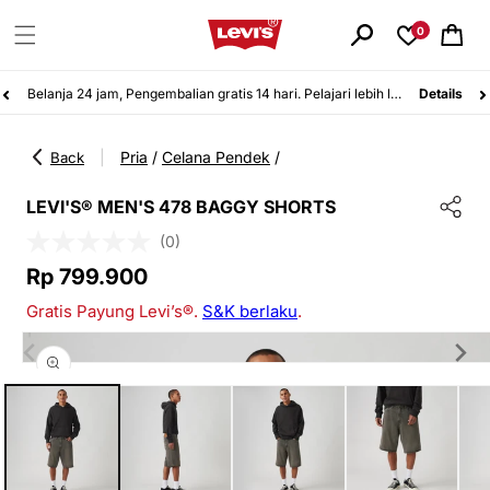
Langsung
ke
0
Keranjang
konten
Belanja 24 jam, Pengembalian gratis 14 hari. Pelajari lebih lanjut!
Details
Pria
/
Celana Pendek
/
|
Back
LEVI'S® MEN'S 478 BAGGY SHORTS
(0)
Harga
Rp 799.900
reguler
Gratis Payung Levi’s®.
S&K berlaku
.
Langsung
ke
informasi
Buka
produk
media
1
di
modal