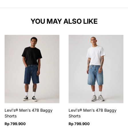
100% Katun
YOU MAY ALSO LIKE
Levi's® Men's 478 Baggy
Levi's® Men's 478 Baggy
Shorts
Shorts
Harga
Harga
Rp 799.900
Rp 799.900