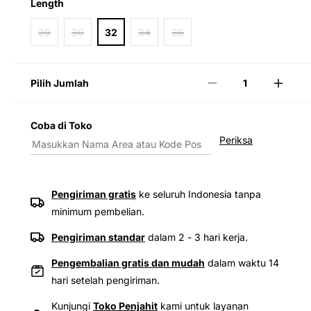
Length
Length
29
30
32
34
36
Pilih Jumlah
Kurangi
Tamb
jumlah
jumla
untuk
untuk
Coba di Toko
Levi&#39;s®
Levi&
Periksa
Men&#39;s
Men&
505™
505™
Regular
Regul
Jeans
Jeans
Pengiriman gratis
ke seluruh Indonesia tanpa
minimum pembelian.
Pengiriman standar
dalam 2 - 3 hari kerja.
Pengembalian gratis dan mudah
dalam waktu 14
hari setelah pengiriman.
Kunjungi
Toko Penjahit
kami untuk layanan