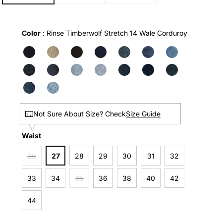
Color
Color
:
Rinse Timberwolf Stretch 14 Wale Corduroy
Size Guide
Not Sure About Size? Check
Waist
Waist
26
27
28
29
30
31
32
33
34
35
36
38
40
42
44