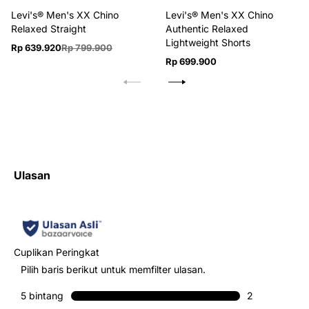
Levi's® Men's XX Chino
Levi's® Men's XX Chino
Relaxed Straight
Authentic Relaxed
Lightweight Shorts
Harga
Harga
Rp 639.920
Rp 799.900
Harga
jual
reguler
Rp 699.900
reguler
Ulasan
Cuplikan Peringkat
Pilih baris berikut untuk memfilter ulasan.
5 bintang
bintang
2