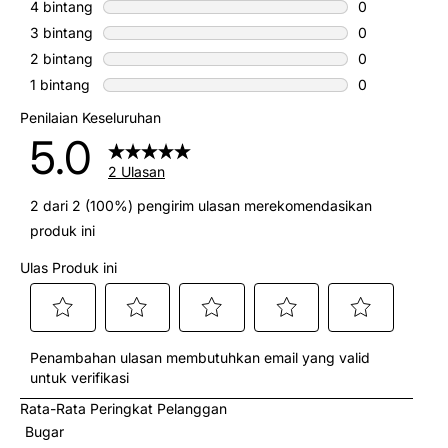
2 ulasan deng
4 bintang
bintang
0
0 ulasan deng
3 bintang
bintang
0
0 ulasan deng
2 bintang
bintang
0
0 ulasan deng
1 bintang
bintang
0
0 ulasan deng
Penilaian Keseluruhan
5.0
2 Ulasan
2 dari 2 (100%) pengirim ulasan merekomendasikan
produk ini
Ulas Produk ini
Pilih
Pilih
Pilih
Pilih
Pilih
Penambahan ulasan membutuhkan email yang valid
untuk
untuk
untuk
untuk
untuk
untuk verifikasi
menilai
menilai
menilai
menilai
menilai
Rata-Rata Peringkat Pelanggan
item
item
item
item
item
Bugar