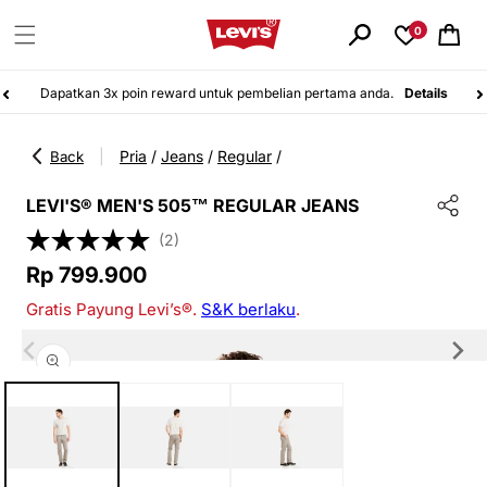
Langsung
ke
0
Keranjang
konten
Dapatkan 3x poin reward untuk pembelian pertama anda.
Details
Pria
/
Jeans
/
Regular
/
|
Back
LEVI'S® MEN'S 505™ REGULAR JEANS
(2)
Harga
Rp 799.900
reguler
Gratis Payung Levi’s®.
S&K berlaku
.
Langsung
ke
informasi
Buka
produk
media
1
di
modal