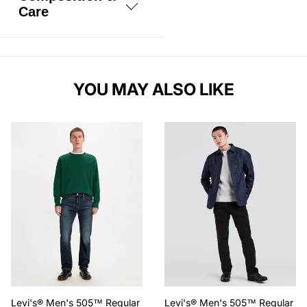
Care
83% Katun, 15%
Poliester, 2%
Elastane
YOU MAY ALSO LIKE
Levi's® Men's 505™ Regular
Levi's® Men's 505™ Regular