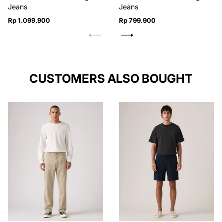
Jeans
Jeans
Harga
Harga
Rp 1.099.900
Rp 799.900
reguler
reguler
CUSTOMERS ALSO BOUGHT