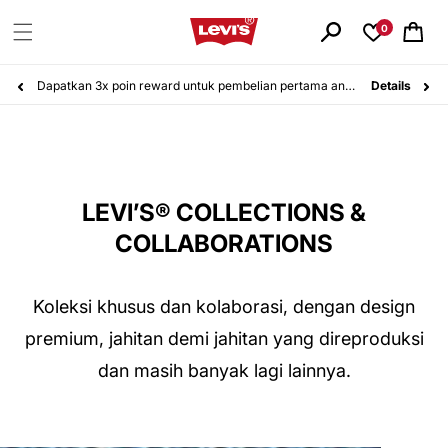
Langsung
ke
0
Keranjang
konten
Belanja 24 jam, Pengembalian gratis 14 hari. Pelajari lebih lanjut!
Details
LEVI’S® COLLECTIONS &
COLLABORATIONS
Koleksi khusus dan kolaborasi, dengan design
premium, jahitan demi jahitan yang direproduksi
dan masih banyak lagi lainnya.