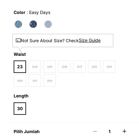
Color
Color
:
Easy Days
Size Guide
Not Sure About Size? Check
Waist
Waist
23
24
25
26
27
28
29
30
31
32
Length
Length
30
Pilih Jumlah
Kurangi
Tamb