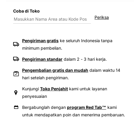
jumlah
jumla
untuk
untuk
Coba di Toko
Levi&#39;s®
Levi&
Periksa
Women&#39;s
Wome
Baggy
Bagg
Dad
Dad
Jeans
Jeans
Pengiriman gratis
ke seluruh Indonesia tanpa
minimum pembelian.
Pengiriman standar
dalam 2 - 3 hari kerja.
Pengembalian gratis dan mudah
dalam waktu 14
hari setelah pengiriman.
Kunjungi
Toko Penjahit
kami untuk layanan
penyesuaian
Bergabunglah dengan
program Red Tab™
kami
untuk mendapatkan poin dan menerima pembaruan.