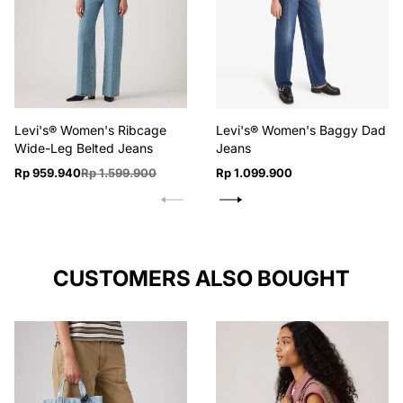
Levi's® Women's Ribcage
Levi's® Women's Baggy Dad
Wide-Leg Belted Jeans
Jeans
Harga
Harga
Harga
Rp 959.940
Rp 1.599.900
Rp 1.099.900
jual
reguler
reguler
CUSTOMERS ALSO BOUGHT