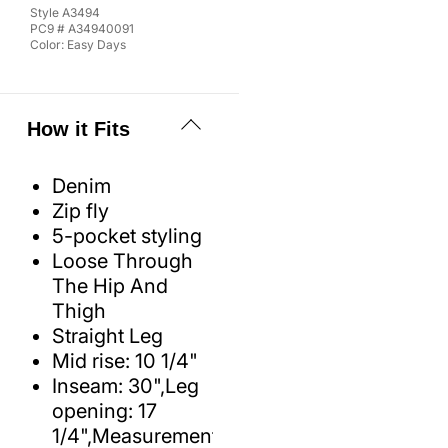
Style
A3494
PC9 #
A34940091
Color:
Easy Days
How it Fits
Denim
Zip fly
5-pocket styling
Loose Through
The Hip And
Thigh
Straight Leg
Mid rise: 10 1/4"
Inseam: 30",Leg
opening: 17
1/4",Measurements