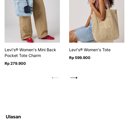
Levi's® Women's Mini Back
Levi's® Women's Tote
Pocket Tote Charm
Harga
Rp 599.900
Harga
reguler
Rp 279.900
reguler
Ulasan