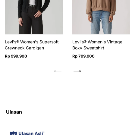
Levi's® Women's Supersoft
Levi's® Women's Vintage
Crewneck Cardigan
Boxy Sweatshirt
Harga
Harga
Rp 999.900
Rp 799.900
reguler
reguler
Ulasan