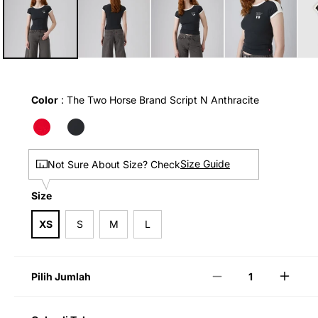
di
modal
Color
Color
:
The Two Horse Brand Script N Anthracite
Size Guide
Not Sure About Size? Check
Size
Size
XS
S
M
L
Pilih Jumlah
Kurangi
Tamb
jumlah
jumla
untuk
untuk