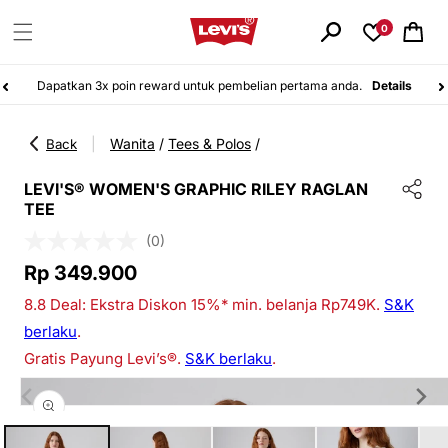
Langsung
ke
0
Keranjang
konten
Dapatkan 3x poin reward untuk pembelian pertama anda.
Details
Wanita
/
Tees & Polos
/
|
Back
LEVI'S® WOMEN'S GRAPHIC RILEY RAGLAN
TEE
(0)
Harga
Rp 349.900
reguler
8.8 Deal: Ekstra Diskon 15%* min. belanja Rp749K.
S&K
berlaku
.
Gratis Payung Levi’s®.
S&K berlaku
.
Langsung
ke
informasi
Buka
produk
media
1