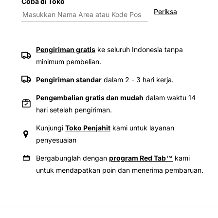
Coba di Toko
Levi&#39;s®
Levi&
Periksa
Women&#39;s
Wome
Graphic
Graph
Riley
Riley
Raglan
Ragla
Pengiriman gratis
ke seluruh Indonesia tanpa
Tee
Tee
minimum pembelian.
Pengiriman standar
dalam 2 - 3 hari kerja.
Pengembalian gratis dan mudah
dalam waktu 14
hari setelah pengiriman.
Kunjungi
Toko Penjahit
kami untuk layanan
penyesuaian
Bergabunglah dengan
program Red Tab™
kami
untuk mendapatkan poin dan menerima pembaruan.