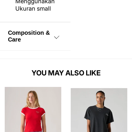
Menggunakan
Ukuran small
Composition &
Care
95% Katun, 5%
Bahan serat
elastis
YOU MAY ALSO LIKE